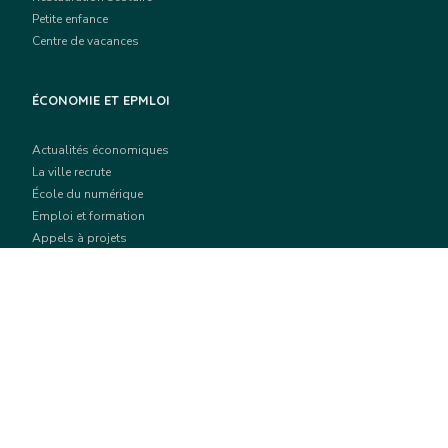
Petite enfance
Centre de vacances
ÉCONOMIE ET EPMLOI
Actualités économiques
La ville recrute
École du numérique
Emploi et formation
Appels à projets
SPORT ET CULTURE
Actualités culturelles
Grands événements culturels
Équipements culturels
Actualités sportives
Équipements sportifs