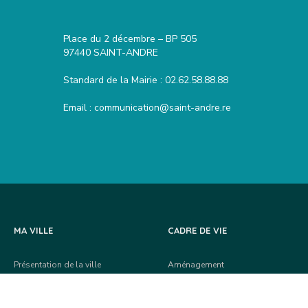
Place du 2 décembre – BP 505
97440 SAINT-ANDRE
Standard de la Mairie :
02.62.58.88.88
Email :
communication@saint-andre.re
MA VILLE
CADRE DE VIE
Présentation de la ville
Aménagement
Le Maire et les élu-e-s
Habitat
Conseil municipal
Vie de quartier