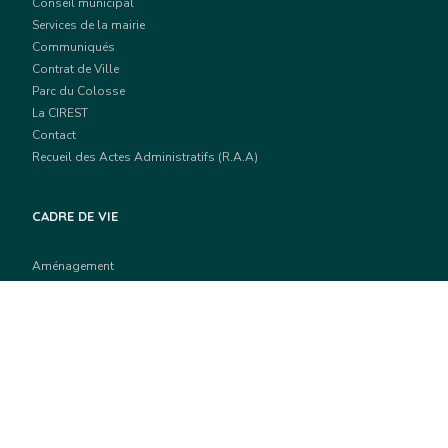
Conseil municipal
Services de la mairie
Communiqués
Contrat de Ville
Parc du Colosse
La CIREST
Contact
Recueil des Actes Administratifs (R.A.A)
CADRE DE VIE
Aménagement
Habitat
Vie de quartier
Environnement
Travaux, voiries et réseaux
Prévention des risques
CITYENNETÉ ET SOLIDARITÉS