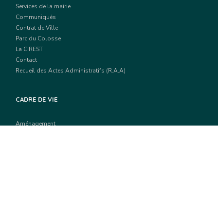
Services de la mairie
Communiqués
Contrat de Ville
Parc du Colosse
La CIREST
Contact
Recueil des Actes Administratifs (R.A.A)
CADRE DE VIE
Aménagement
Habitat
Vie de quartier
Environnement
Travaux, voiries et réseaux
Prévention des risques
CITYENNETÉ ET SOLIDARITÉS