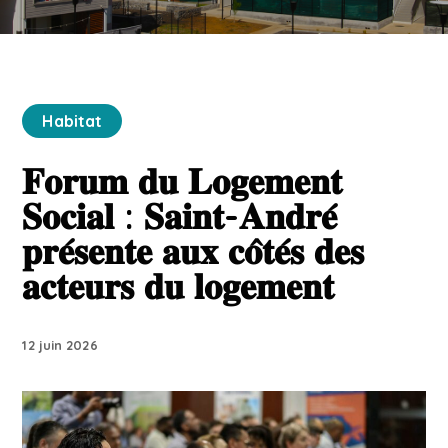
Habitat
𝐅𝐨𝐫𝐮𝐦 𝐝𝐮 𝐋𝐨𝐠𝐞𝐦𝐞𝐧𝐭
𝐒𝐨𝐜𝐢𝐚𝐥 : 𝐒𝐚𝐢𝐧𝐭-𝐀𝐧𝐝𝐫𝐞́
𝐩𝐫𝐞́𝐬𝐞𝐧𝐭𝐞 𝐚𝐮𝐱 𝐜𝐨̂𝐭𝐞́𝐬 𝐝𝐞𝐬
𝐚𝐜𝐭𝐞𝐮𝐫𝐬 𝐝𝐮 𝐥𝐨𝐠𝐞𝐦𝐞𝐧𝐭
12 juin 2026