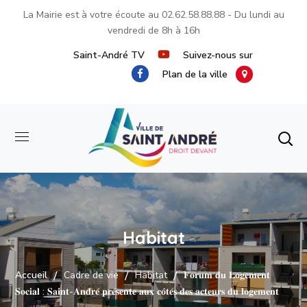
La Mairie est à votre écoute au
02.62.58.88.88
- Du lundi au
vendredi de 8h à 16h
Saint-André TV
Suivez-nous sur
Plan de la ville
Habitat
Accueil
Cadre de vie
Habitat
𝐅𝐨𝐫𝐮𝐦 𝐝𝐮 𝐋𝐨𝐠𝐞𝐦𝐞𝐧𝐭
𝐒𝐨𝐜𝐢𝐚𝐥 : 𝐒𝐚𝐢𝐧𝐭-𝐀𝐧𝐝𝐫𝐞́ 𝐩𝐫𝐞́𝐬𝐞𝐧𝐭𝐞 𝐚𝐮𝐱 𝐜𝐨̂𝐭𝐞́𝐬 𝐝𝐞𝐬 𝐚𝐜𝐭𝐞𝐮𝐫𝐬 𝐝𝐮 𝐥𝐨𝐠𝐞𝐦𝐞𝐧𝐭