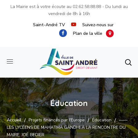
La Mairie est à votre écoute au
02.62.58.88.88
- Du lundi au
vendredi de 8h à 16h
Saint-André TV
Suivez-nous sur
Plan de la ville
Éducation
Accueil
Projets financés par l'Europe
Éducation
——
LES LYCÉENS DE MAHATMA GANDHI A LA RENCONTRE DU
MAIRE, JOÉ BEDIER