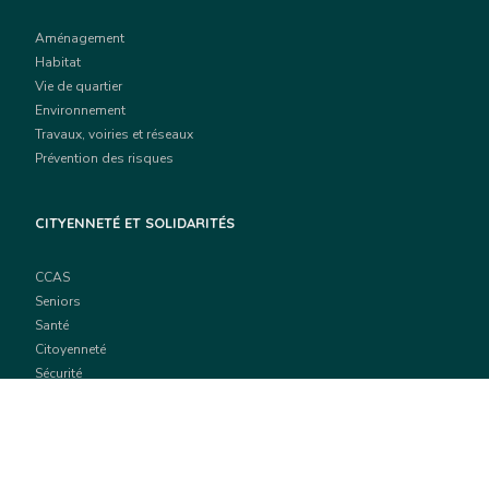
Aménagement
Habitat
Vie de quartier
Environnement
Travaux, voiries et réseaux
Prévention des risques
CITYENNETÉ ET SOLIDARITÉS
CCAS
Seniors
Santé
Citoyenneté
Sécurité
Vie associative
EDUCATION