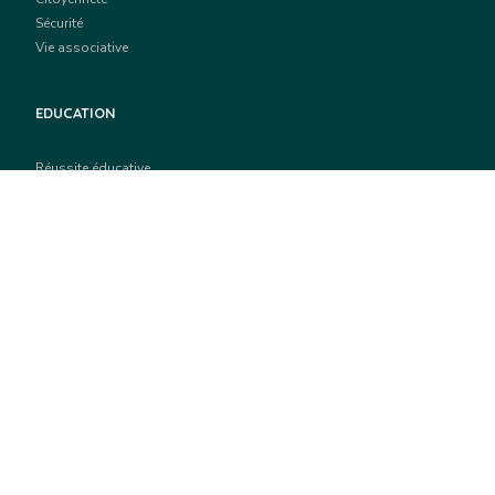
Sécurité
Vie associative
EDUCATION
Réussite éducative
Restauration scolaire
Petite enfance
Centre de vacances
ÉCONOMIE ET EPMLOI
Actualités économiques
La ville recrute
École du numérique
Emploi et formation
Appels à projets