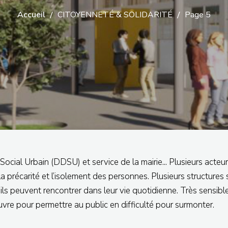
Accueil
CITOYENNETÉ & SOLIDARITÉ
Page 5
ial Urbain (DDSU) et service de la mairie... Plusieurs acteur
 la précarité et l’isolement des personnes. Plusieurs structure
qu’ils peuvent rencontrer dans leur vie quotidienne. Très sensi
uvre pour permettre au public en difficulté pour surmonter.