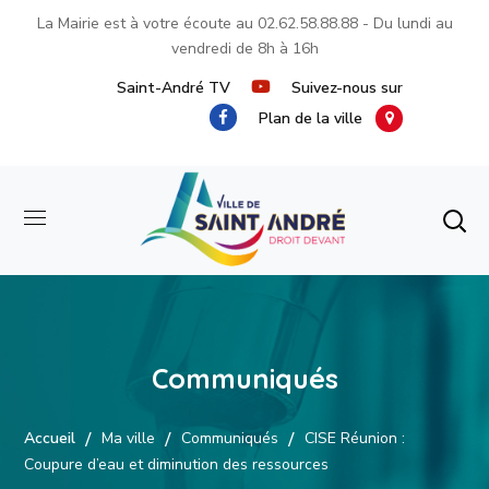
La Mairie est à votre écoute au
02.62.58.88.88
- Du lundi au
vendredi de 8h à 16h
Saint-André TV
Suivez-nous sur
Plan de la ville
Communiqués
Accueil
Ma ville
Communiqués
CISE Réunion :
Coupure d’eau et diminution des ressources