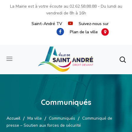
La Mairie est à votre écoute au
02.62.58.88.88
- Du lundi au
vendredi de 8h à 16h
Saint-André TV
Suivez-nous sur
Plan de la ville
Communiqués
Accueil
Ma ville
Communiqués
Communiqué de
presse – Soutien aux forces de sécurité