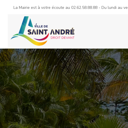
La Mairie est à votre écoute au
02.62.58.88.88
- Du lundi au ve