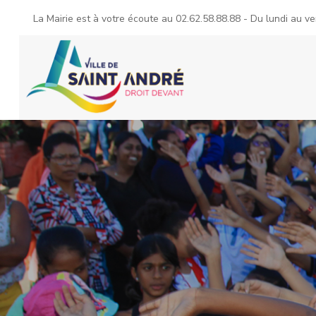
La Mairie est à votre écoute au
02.62.58.88.88
- Du lundi au ve