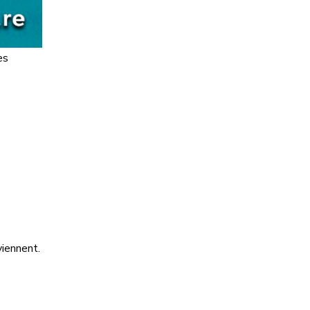
es
viennent.