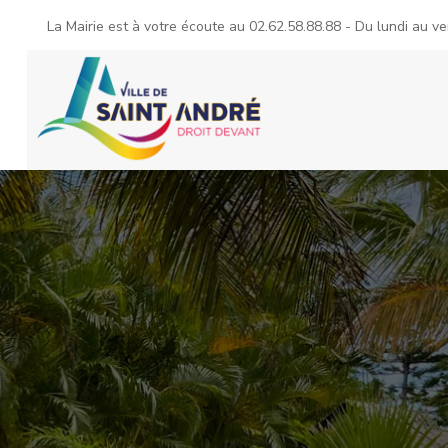
La Mairie est à votre écoute au
02.62.58.88.88
- Du lundi au ve