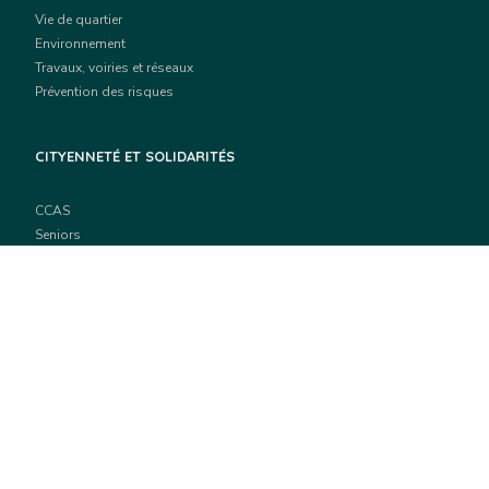
Vie de quartier
Environnement
Travaux, voiries et réseaux
Prévention des risques
CITYENNETÉ ET SOLIDARITÉS
CCAS
Seniors
Santé
Citoyenneté
Sécurité
Vie associative
EDUCATION
Réussite éducative
Restauration scolaire