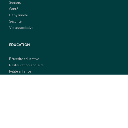
Seniors
Santé
Citoyenneté
Sécurité
Vie associative
EDUCATION
Réussite éducative
Restauration scolaire
Petite enfance
Centre de vacances
ÉCONOMIE ET EPMLOI
Actualités économiques
La ville recrute
École du numérique
Emploi et formation