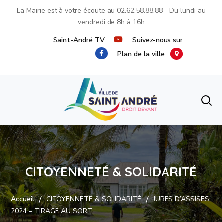
La Mairie est à votre écoute au
02.62.58.88.88
- Du lundi au
vendredi de 8h à 16h
Saint-André TV
Suivez-nous sur
Plan de la ville
CITOYENNETÉ & SOLIDARITÉ
Accueil
CITOYENNETÉ & SOLIDARITÉ
JURES D’ASSISES
2024 – TIRAGE AU SORT