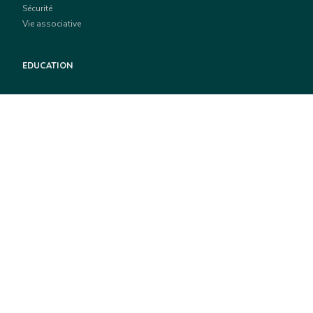
Sécurité
Vie associative
EDUCATION
Réussite éducative
Restauration scolaire
Petite enfance
Centre de vacances
ÉCONOMIE ET EPMLOI
Actualités économiques
La ville recrute
École du numérique
Emploi et formation
Appels à projets