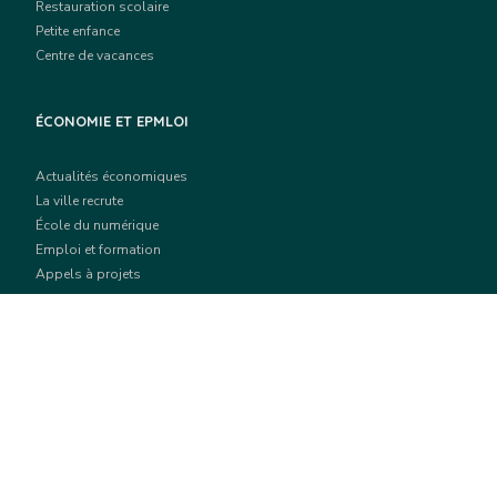
Restauration scolaire
Petite enfance
Centre de vacances
ÉCONOMIE ET EPMLOI
Actualités économiques
La ville recrute
École du numérique
Emploi et formation
Appels à projets
SPORT ET CULTURE
Actualités culturelles
Grands événements culturels
Équipements culturels
Actualités sportives
Équipements sportifs