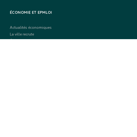
ÉCONOMIE ET EPMLOI
Actualités économiques
La ville recrute
École du numérique
Emploi et formation
Appels à projets
SPORT ET CULTURE
Actualités culturelles
Grands événements culturels
Équipements culturels
Actualités sportives
Équipements sportifs
Dossiers de demande d’aide aux athlètes ou organisation d’une
manifestation