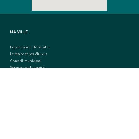
MA VILLE
Présentation de la ville
Le Maire et les élu-e-s
Conseil municipal
Services de la mairie
Communiqués
Contrat de Ville
Parc du Colosse
La CIREST
Contact
Recueil des Actes Administratifs (R.A.A)
CADRE DE VIE