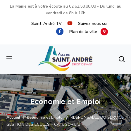
La Mairie est à votre écoute au
02.62.58.88.88
- Du lundi au
vendredi de 8h à 16h
Saint-André TV
Suivez-nous sur
Plan de la ville
Economie et Emploi
Accueil
Economie et Emploi
RESPONSABLE DU SERVICE
GESTION DES ECOLES – CATEGORIE B –