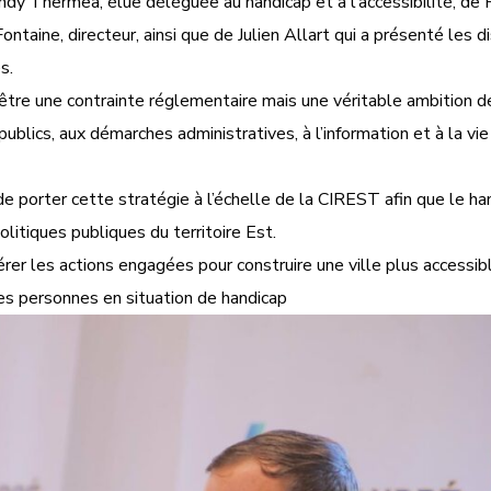
dy Thermea, élue déléguée au handicap et à l’accessibilité, de
ntaine, directeur, ainsi que de Julien Allart qui a présenté les di
s.
as être une contrainte réglementaire mais une véritable ambition d
ublics, aux démarches administratives, à l’information et à la vie
 porter cette stratégie à l’échelle de la CIREST afin que le ha
litiques publiques du territoire Est.
rer les actions engagées pour construire une ville plus accessibl
les personnes en situation de handicap