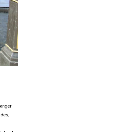
hanger
rdes,