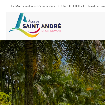
La Mairie est à votre écoute au
02.62.58.88.88
- Du lundi au ve