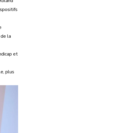
 Roland
spositifs
e
 de la
ndicap et
e, plus